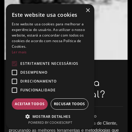
×
Este website usa cookies
Este website usa cookies para melhorar a
experiência do usuário. Ao utilizar o nosso
website, estará a concordar com todos os
cookies de acordo com nossa Política de
Cookies.
Ler mais
ESTRITAMENTE NECESSÁRIOS
DESEMPENHO
como estás a sua
DIRECIONAMENTO
FUNCIONALIDADE
identidade visual?
ACEITAR TODOS
RECUSAR TODOS
Somos talentosos, inovadores e exigentes no
MOSTRAR DETALHES
POWERED BY COOKIESCRIPT
desenvolvimento de excelentes Experiências de Cliente,
procurando as melhores ferramentas e metodologias que