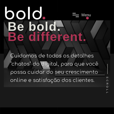
M
e
n
u
Be
bold.
Be
different.
Cuidamos de todos os detalhes
"chatos" do digital, para que você
possa cuidar do seu crescimento
SCROLL
online e satisfação dos clientes.